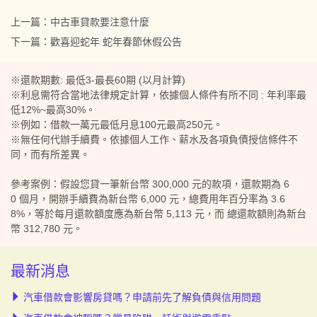
上一篇：
中古車貸款要注意什麼
下一篇：
歡喜迎蛇年 蛇年春節休假公告
※還款期數: 最低3-最長60期 (以月計算)
※利息需符合當地法律規定計算，依據個人條件有所不同 : 年利率最
低12%~最高30%。
※例如：借款一萬元最低月息100元最高250元。
※無任何代辦手續費。依據個人工作、薪水及各項負債授信條件不
同，而有所差異。
參考案例：假設您貸一筆新台幣 300,000 元的款項，還款期為 6
0 個月，開辦手續費為新台幣 6,000 元，總費用年百分率為 3.6
8%，等於每月還款額度應為新台幣 5,113 元，而 總還款額則為新台
幣 312,780 元。
最新消息
汽車借款會影響房貸嗎？申請前先了解負債與信用問題