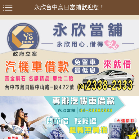
永欣台中烏日當鋪歡迎您！