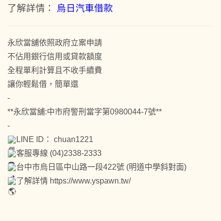
了解詳情：
烏日汽車借款
永欣當舖依照政府立案申請
不佔用銀行信用或貸款額度
全程單利計算且不收手續費
讓你輕鬆借，簡單還
-
**永欣當舖:中市府警刑當字第0980044-7號**
-
LINE ID： chuan1221
客服專線 (04)2338-2333
台中市烏日區中山路一段422號 (明道中學斜對面)
了解詳情
https://www.yspawn.tw/