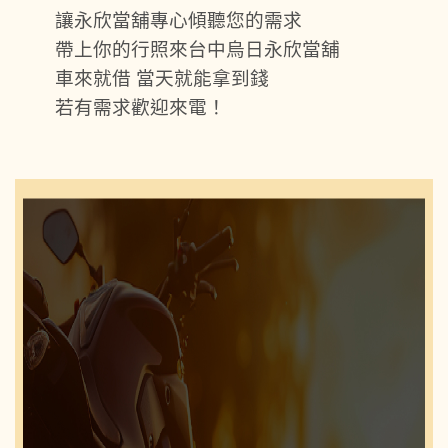
讓永欣當舖專心傾聽您的需求
帶上你的行照來台中烏日永欣當舖
車來就借 當天就能拿到錢
若有需求歡迎來電！