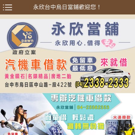
永欣台中烏日當鋪歡迎您！