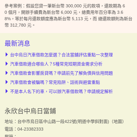
參考案例：假設您貸一筆新台幣 300,000 元的款項，還款期為 6
0 個月，開辦手續費為新台幣 6,000 元，總費用年百分率為 3.6
8%，等於每月還款額度應為新台幣 5,113 元，而 總還款額則為新台
幣 312,780 元。
最新消息
台中烏日汽車借款怎麼選？合法當舖評估重點一次整理
汽車借款適合哪些人？5種常見短期資金需求分析
汽車借款會影響房貸嗎？申請前先了解負債與信用問題
汽車借款會被騙嗎？常見陷阱、話術與避雷重點
不是本人名下的車，可以辦汽車借款嗎？申請規定解析
永欣台中烏日當鋪
地址：台中市烏日區中山路一段422號(明道中學斜對面)（
地圖
）
電話：04-23382333
郵箱：