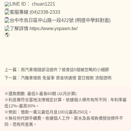
LINE ID： chuan1221
客服專線 (04)2338-2333
台中市烏日區中山路一段422號 (明道中學斜對面)
了解詳情
https://www.yspawn.tw/
上一篇：
用汽車借錢卻沒過件？檢查這5個被忽略的小細節
下一篇：
汽機車借款 免留車 資金快速借 當日撥款 流程透明
※還款期數: 最低3-最長60期 (以月計算)
※利息需符合當地法律規定計算，依據個人條件有所不同 : 年利率最
低12%~最高30%。
※例如：借款一萬元最低月息100元最高250元。
※無任何代辦手續費。依據個人工作、薪水及各項負債授信條件不
同，而有所差異。