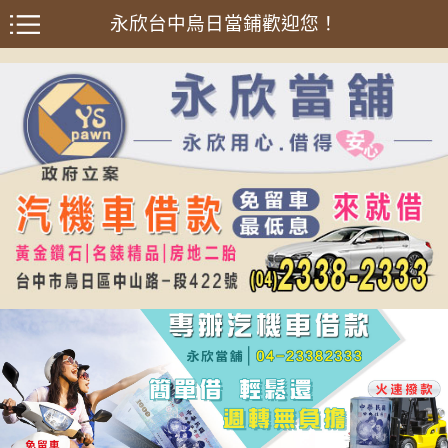
永欣台中烏日當鋪歡迎您！