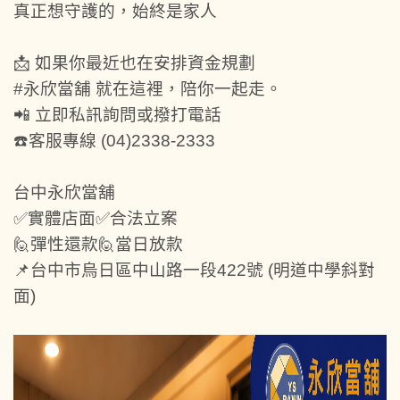
真正想守護的，始終是家人
📩 如果你最近也在安排資金規劃
#永欣當舖 就在這裡，陪你一起走。
📲 立即私訊詢問或撥打電話
☎️客服專線 (04)2338-2333
台中永欣當舖
✅實體店面✅合法立案
🙋‍彈性還款🙋‍當日放款
📌台中市烏日區中山路一段422號 (明道中學斜對
面)