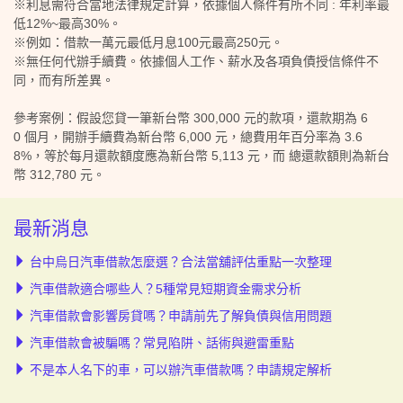
※利息需符合當地法律規定計算，依據個人條件有所不同 : 年利率最
低12%~最高30%。
※例如：借款一萬元最低月息100元最高250元。
※無任何代辦手續費。依據個人工作、薪水及各項負債授信條件不
同，而有所差異。
參考案例：假設您貸一筆新台幣 300,000 元的款項，還款期為 6
0 個月，開辦手續費為新台幣 6,000 元，總費用年百分率為 3.6
8%，等於每月還款額度應為新台幣 5,113 元，而 總還款額則為新台
幣 312,780 元。
最新消息
台中烏日汽車借款怎麼選？合法當舖評估重點一次整理
汽車借款適合哪些人？5種常見短期資金需求分析
汽車借款會影響房貸嗎？申請前先了解負債與信用問題
汽車借款會被騙嗎？常見陷阱、話術與避雷重點
不是本人名下的車，可以辦汽車借款嗎？申請規定解析