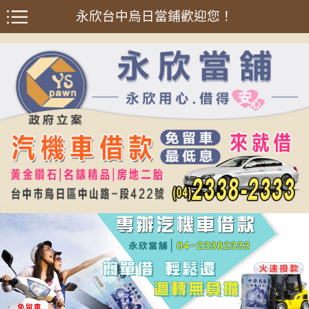
永欣台中烏日當鋪歡迎您！