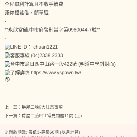
全程單利計算且不收手續費
讓你輕鬆借，簡單還
-
**永欣當舖:中市府警刑當字第0980044-7號**
-
LINE ID： chuan1221
客服專線 (04)2338-2333
台中市烏日區中山路一段422號 (明道中學斜對面)
了解詳情
https://www.yspawn.tw/
上一篇：
房屋二胎6大注意事項
下一篇：
房屋二胎PTT常見問題11問 (上)
※還款期數: 最低3-最長60期 (以月計算)