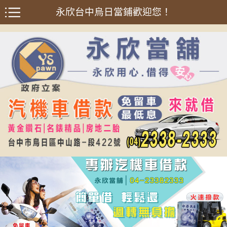
永欣台中烏日當鋪歡迎您！