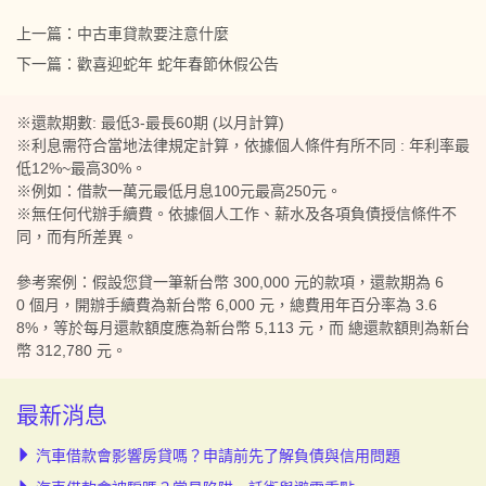
上一篇：
中古車貸款要注意什麼
下一篇：
歡喜迎蛇年 蛇年春節休假公告
※還款期數: 最低3-最長60期 (以月計算)
※利息需符合當地法律規定計算，依據個人條件有所不同 : 年利率最
低12%~最高30%。
※例如：借款一萬元最低月息100元最高250元。
※無任何代辦手續費。依據個人工作、薪水及各項負債授信條件不
同，而有所差異。
參考案例：假設您貸一筆新台幣 300,000 元的款項，還款期為 6
0 個月，開辦手續費為新台幣 6,000 元，總費用年百分率為 3.6
8%，等於每月還款額度應為新台幣 5,113 元，而 總還款額則為新台
幣 312,780 元。
最新消息
汽車借款會影響房貸嗎？申請前先了解負債與信用問題