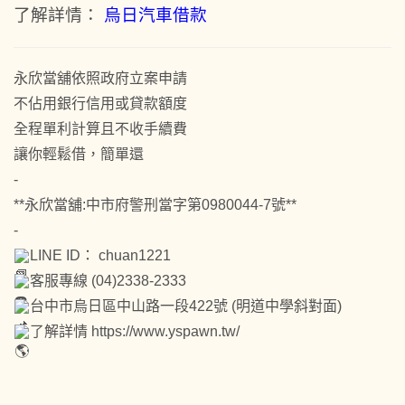
了解詳情：
烏日汽車借款
永欣當舖依照政府立案申請
不佔用銀行信用或貸款額度
全程單利計算且不收手續費
讓你輕鬆借，簡單還
-
**永欣當舖:中市府警刑當字第0980044-7號**
-
LINE ID： chuan1221
客服專線 (04)2338-2333
台中市烏日區中山路一段422號 (明道中學斜對面)
了解詳情
https://www.yspawn.tw/