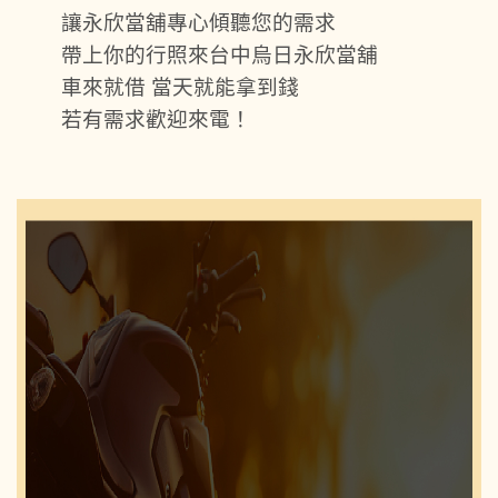
讓永欣當舖專心傾聽您的需求
帶上你的行照來台中烏日永欣當舖
車來就借 當天就能拿到錢
若有需求歡迎來電！