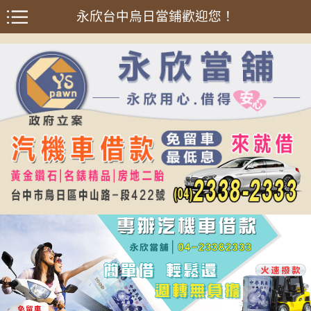
永欣台中烏日當鋪歡迎您！