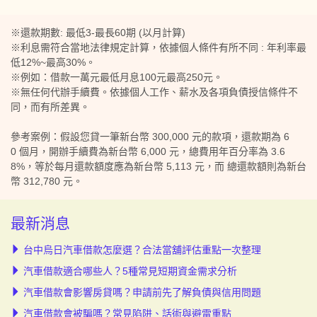
※還款期數: 最低3-最長60期 (以月計算)
※利息需符合當地法律規定計算，依據個人條件有所不同 : 年利率最
低12%~最高30%。
※例如：借款一萬元最低月息100元最高250元。
※無任何代辦手續費。依據個人工作、薪水及各項負債授信條件不
同，而有所差異。
參考案例：假設您貸一筆新台幣 300,000 元的款項，還款期為 6
0 個月，開辦手續費為新台幣 6,000 元，總費用年百分率為 3.6
8%，等於每月還款額度應為新台幣 5,113 元，而 總還款額則為新台
幣 312,780 元。
最新消息
台中烏日汽車借款怎麼選？合法當舖評估重點一次整理
汽車借款適合哪些人？5種常見短期資金需求分析
汽車借款會影響房貸嗎？申請前先了解負債與信用問題
汽車借款會被騙嗎？常見陷阱、話術與避雷重點